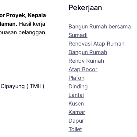
Pekerjaan
or Proyek, Kepala
laman.
Hasil kerja
Bangun Rumah bersama
kepuasan pelanggan.
Sumadi
Renovasi Atap Rumah
Bangun Rumah
Renov Rumah
Atap Bocor
Plafon
Cipayung ( TMII )
Dinding
Lantai
Kusen
Kamar
Dapur
Toilet