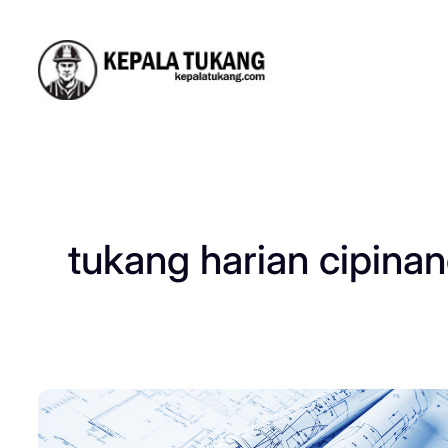
Skip
to
content
tukang harian cipina