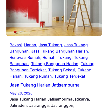
Bekasi
, 
Harian
, 
Jasa Tukang
, 
Jasa Tukang
Bangunan
, 
Jasa Tukang Bangunan Harian
, 
Renovasi Rumah
, 
Rumah
, 
Tukang
, 
Tukang
Bangunan
, 
Tukang Bangunan Harian
, 
Tukang
Bangunan Terdekat
, 
Tukang Bekasi
, 
Tukang
Harian
, 
Tukang Rumah
, 
Tukang Terdekat
Jasa Tukang Harian Jatisampurna
May 23, 2026
Jasa Tukang Harian JatisampurnaJatikarya,
Jatiraden, Jatirangga, Jatiranggon,