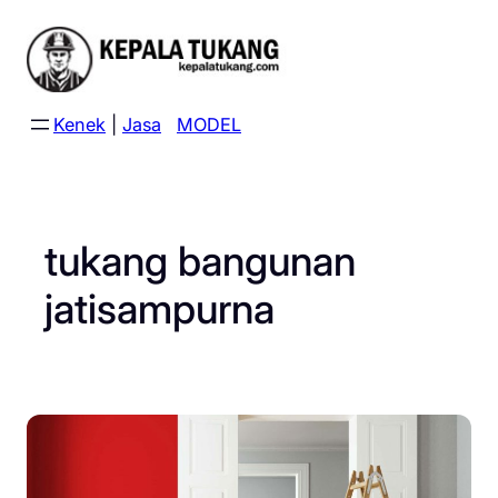
Skip
to
content
Kenek
|
Jasa
MODEL
tukang bangunan
jatisampurna