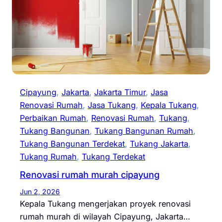
Cipayung
, 
Jakarta
, 
Jakarta Timur
, 
Jasa
Renovasi Rumah
, 
Jasa Tukang
, 
Kepala Tukang
, 
Perbaikan Rumah
, 
Renovasi Rumah
, 
Tukang
, 
Tukang Bangunan
, 
Tukang Bangunan Rumah
, 
Tukang Bangunan Terdekat
, 
Tukang Jakarta
, 
Tukang Rumah
, 
Tukang Terdekat
Renovasi rumah murah cipayung
Jun 2, 2026
Kepala Tukang mengerjakan proyek renovasi
rumah murah di wilayah Cipayung, Jakarta…