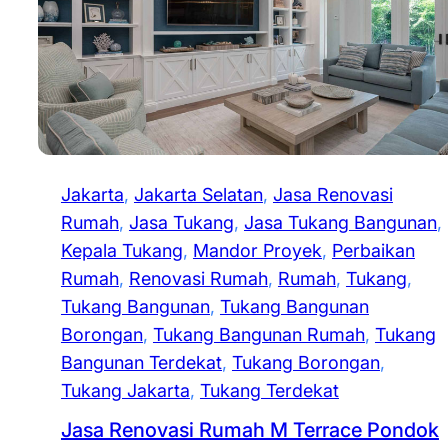
Jakarta
, 
Jakarta Selatan
, 
Jasa Renovasi
Rumah
, 
Jasa Tukang
, 
Jasa Tukang Bangunan
, 
Kepala Tukang
, 
Mandor Proyek
, 
Perbaikan
Rumah
, 
Renovasi Rumah
, 
Rumah
, 
Tukang
, 
Tukang Bangunan
, 
Tukang Bangunan
Borongan
, 
Tukang Bangunan Rumah
, 
Tukang
Bangunan Terdekat
, 
Tukang Borongan
, 
Tukang Jakarta
, 
Tukang Terdekat
Jasa Renovasi Rumah M Terrace Pondok