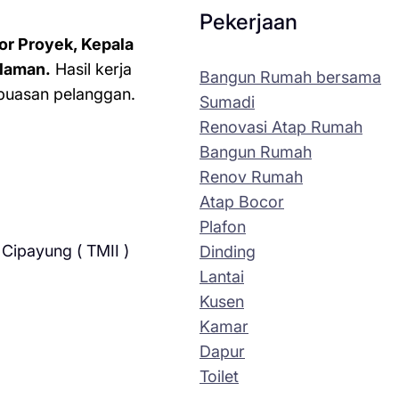
Pekerjaan
or Proyek, Kepala
laman.
Hasil kerja
Bangun Rumah bersama
kepuasan pelanggan.
Sumadi
Renovasi Atap Rumah
Bangun Rumah
Renov Rumah
Atap Bocor
Plafon
Cipayung ( TMII )
Dinding
Lantai
Kusen
Kamar
Dapur
Toilet