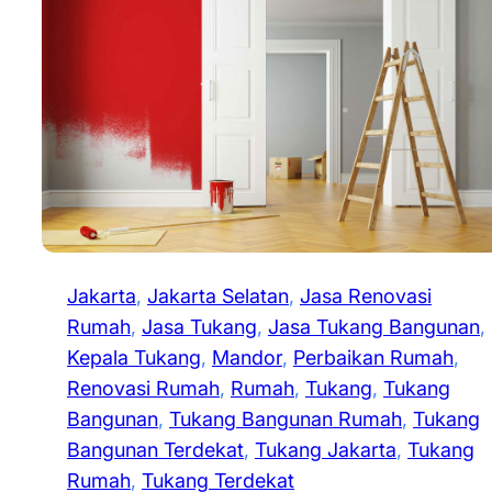
Jakarta
, 
Jakarta Selatan
, 
Jasa Renovasi
Rumah
, 
Jasa Tukang
, 
Jasa Tukang Bangunan
, 
Kepala Tukang
, 
Mandor
, 
Perbaikan Rumah
, 
Renovasi Rumah
, 
Rumah
, 
Tukang
, 
Tukang
Bangunan
, 
Tukang Bangunan Rumah
, 
Tukang
Bangunan Terdekat
, 
Tukang Jakarta
, 
Tukang
Rumah
, 
Tukang Terdekat