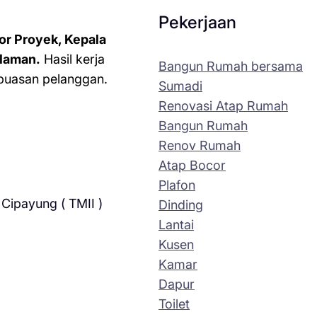
Pekerjaan
or Proyek, Kepala
laman.
Hasil kerja
Bangun Rumah bersama
kepuasan pelanggan.
Sumadi
Renovasi Atap Rumah
Bangun Rumah
Renov Rumah
Atap Bocor
Plafon
Cipayung ( TMII )
Dinding
Lantai
Kusen
Kamar
Dapur
Toilet