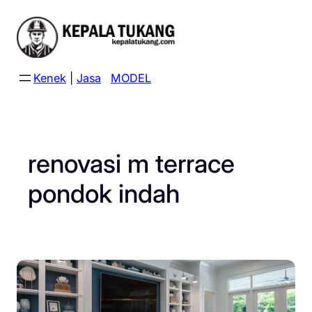
Skip
to
content
Kenek
|
Jasa
MODEL
renovasi m terrace
pondok indah