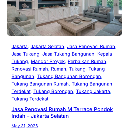
Jakarta
, 
Jakarta Selatan
, 
Jasa Renovasi Rumah
, 
Jasa Tukang
, 
Jasa Tukang Bangunan
, 
Kepala
Tukang
, 
Mandor Proyek
, 
Perbaikan Rumah
, 
Renovasi Rumah
, 
Rumah
, 
Tukang
, 
Tukang
Bangunan
, 
Tukang Bangunan Borongan
, 
Tukang Bangunan Rumah
, 
Tukang Bangunan
Terdekat
, 
Tukang Borongan
, 
Tukang Jakarta
, 
Tukang Terdekat
Jasa Renovasi Rumah M Terrace Pondok
Indah – Jakarta Selatan
May 31, 2026