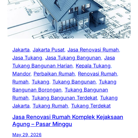
Jakarta
, 
Jakarta Pusat
, 
Jasa Renovasi Rumah
, 
Jasa Tukang
, 
Jasa Tukang Bangunan
, 
Jasa
Tukang Bangunan Harian
, 
Kepala Tukang
, 
Mandor
, 
Perbaikan Rumah
, 
Renovasi Rumah
, 
Rumah
, 
Tukang
, 
Tukang Bangunan
, 
Tukang
Bangunan Borongan
, 
Tukang Bangunan
Rumah
, 
Tukang Bangunan Terdekat
, 
Tukang
Jakarta
, 
Tukang Rumah
, 
Tukang Terdekat
Jasa Renovasi Rumah Komplek Kejaksaan
Agung – Pasar Minggu
May 29, 2026