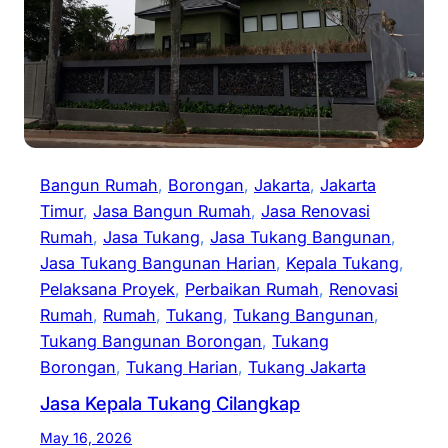
Bangun Rumah
, 
Borongan
, 
Jakarta
, 
Jakarta
Timur
, 
Jasa Bangun Rumah
, 
Jasa Renovasi
Rumah
, 
Jasa Tukang
, 
Jasa Tukang Bangunan
, 
Jasa Tukang Bangunan Harian
, 
Kepala Tukang
, 
Pelaksana Proyek
, 
Perbaikan Rumah
, 
Renovasi
Rumah
, 
Rumah
, 
Tukang
, 
Tukang Bangunan
, 
Tukang Bangunan Borongan
, 
Tukang
Borongan
, 
Tukang Harian
, 
Tukang Jakarta
Jasa Kepala Tukang Cilangkap
May 16, 2026