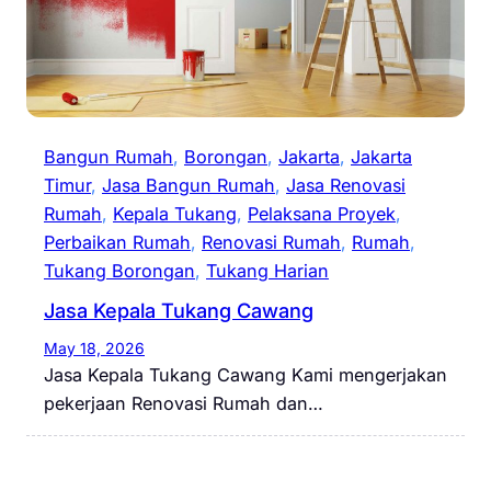
Bangun Rumah
, 
Borongan
, 
Jakarta
, 
Jakarta
Timur
, 
Jasa Bangun Rumah
, 
Jasa Renovasi
Rumah
, 
Kepala Tukang
, 
Pelaksana Proyek
, 
Perbaikan Rumah
, 
Renovasi Rumah
, 
Rumah
, 
Tukang Borongan
, 
Tukang Harian
Jasa Kepala Tukang Cawang
May 18, 2026
Jasa Kepala Tukang Cawang Kami mengerjakan
pekerjaan Renovasi Rumah dan…