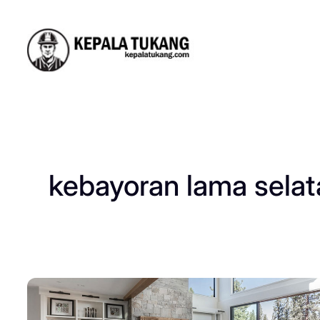
Skip
to
content
kebayoran lama selat