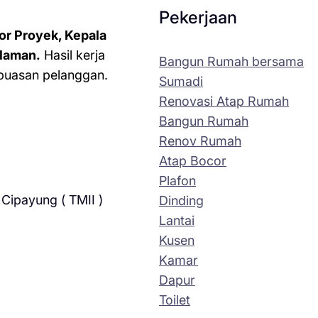
Pekerjaan
or Proyek, Kepala
laman.
Hasil kerja
Bangun Rumah bersama
kepuasan pelanggan.
Sumadi
Renovasi Atap Rumah
Bangun Rumah
Renov Rumah
Atap Bocor
Plafon
Cipayung ( TMII )
Dinding
Lantai
Kusen
Kamar
Dapur
Toilet