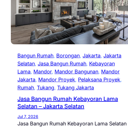
Bangun Rumah
, 
Borongan
, 
Jakarta
, 
Jakarta
Selatan
, 
Jasa Bangun Rumah
, 
Kebayoran
Lama
, 
Mandor
, 
Mandor Bangunan
, 
Mandor
Jakarta
, 
Mandor Proyek
, 
Pelaksana Proyek
, 
Rumah
, 
Tukang
, 
Tukang Jakarta
Jasa Bangun Rumah Kebayoran Lama
Selatan – Jakarta Selatan
Jul 7, 2026
Jasa Bangun Rumah Kebayoran Lama Selatan