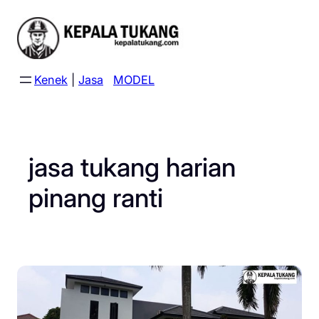
Skip
to
content
Kenek
|
Jasa
MODEL
jasa tukang harian
pinang ranti