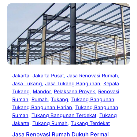
Jakarta
, 
Jakarta Pusat
, 
Jasa Renovasi Rumah
, 
Jasa Tukang
, 
Jasa Tukang Bangunan
, 
Kepala
Tukang
, 
Mandor
, 
Pelaksana Proyek
, 
Renovasi
Rumah
, 
Rumah
, 
Tukang
, 
Tukang Bangunan
, 
Tukang Bangunan Harian
, 
Tukang Bangunan
Rumah
, 
Tukang Bangunan Terdekat
, 
Tukang
Jakarta
, 
Tukang Rumah
, 
Tukang Terdekat
Jasa Renovasi Rumah Dukuh Permai