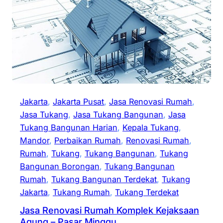
Jakarta
, 
Jakarta Pusat
, 
Jasa Renovasi Rumah
, 
Jasa Tukang
, 
Jasa Tukang Bangunan
, 
Jasa
Tukang Bangunan Harian
, 
Kepala Tukang
, 
Mandor
, 
Perbaikan Rumah
, 
Renovasi Rumah
, 
Rumah
, 
Tukang
, 
Tukang Bangunan
, 
Tukang
Bangunan Borongan
, 
Tukang Bangunan
Rumah
, 
Tukang Bangunan Terdekat
, 
Tukang
Jakarta
, 
Tukang Rumah
, 
Tukang Terdekat
Jasa Renovasi Rumah Komplek Kejaksaan
Agung – Pasar Minggu