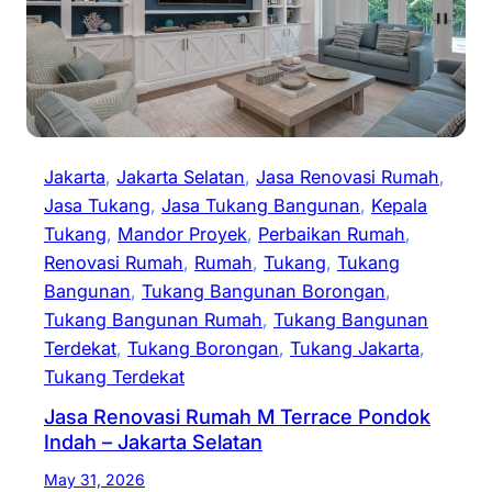
Jakarta
, 
Jakarta Selatan
, 
Jasa Renovasi Rumah
, 
Jasa Tukang
, 
Jasa Tukang Bangunan
, 
Kepala
Tukang
, 
Mandor Proyek
, 
Perbaikan Rumah
, 
Renovasi Rumah
, 
Rumah
, 
Tukang
, 
Tukang
Bangunan
, 
Tukang Bangunan Borongan
, 
Tukang Bangunan Rumah
, 
Tukang Bangunan
Terdekat
, 
Tukang Borongan
, 
Tukang Jakarta
, 
Tukang Terdekat
Jasa Renovasi Rumah M Terrace Pondok
Indah – Jakarta Selatan
May 31, 2026