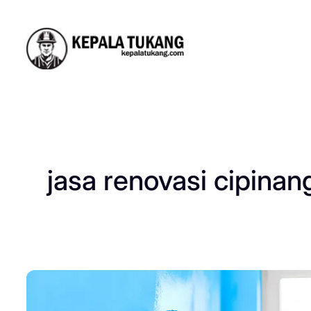
Skip
to
content
jasa renovasi cipinan