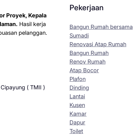
Pekerjaan
or Proyek, Kepala
laman.
Hasil kerja
Bangun Rumah bersama
kepuasan pelanggan.
Sumadi
Renovasi Atap Rumah
Bangun Rumah
Renov Rumah
Atap Bocor
Plafon
Cipayung ( TMII )
Dinding
Lantai
Kusen
Kamar
Dapur
Toilet