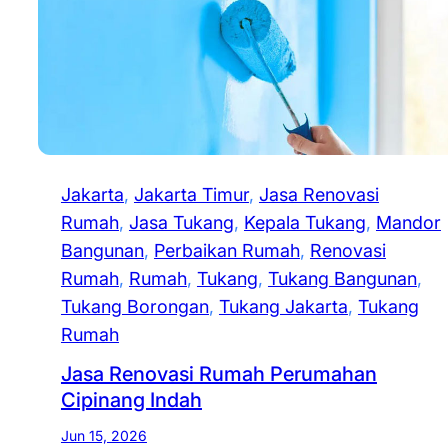
Jakarta
, 
Jakarta Timur
, 
Jasa Renovasi
Rumah
, 
Jasa Tukang
, 
Kepala Tukang
, 
Mandor
Bangunan
, 
Perbaikan Rumah
, 
Renovasi
Rumah
, 
Rumah
, 
Tukang
, 
Tukang Bangunan
, 
Tukang Borongan
, 
Tukang Jakarta
, 
Tukang
Rumah
Jasa Renovasi Rumah Perumahan
Cipinang Indah
Jun 15, 2026