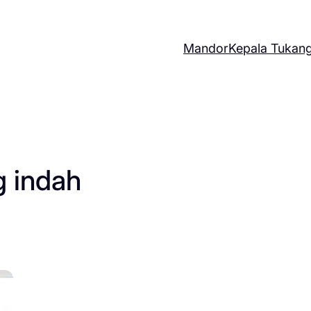
Mandor
Kepala Tukan
g indah