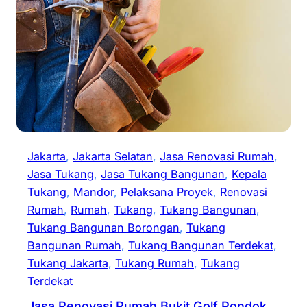
Jakarta
, 
Jakarta Selatan
, 
Jasa Renovasi Rumah
, 
Jasa Tukang
, 
Jasa Tukang Bangunan
, 
Kepala
Tukang
, 
Mandor
, 
Pelaksana Proyek
, 
Renovasi
Rumah
, 
Rumah
, 
Tukang
, 
Tukang Bangunan
, 
Tukang Bangunan Borongan
, 
Tukang
Bangunan Rumah
, 
Tukang Bangunan Terdekat
, 
Tukang Jakarta
, 
Tukang Rumah
, 
Tukang
Terdekat
Jasa Renovasi Rumah Bukit Golf Pondok