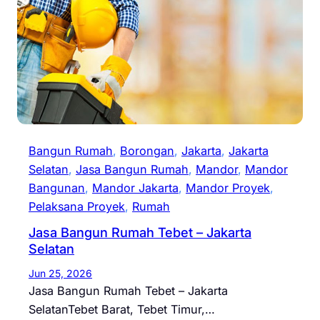
Bangun Rumah
, 
Borongan
, 
Jakarta
, 
Jakarta
Selatan
, 
Jasa Bangun Rumah
, 
Mandor
, 
Mandor
Bangunan
, 
Mandor Jakarta
, 
Mandor Proyek
, 
Pelaksana Proyek
, 
Rumah
Jasa Bangun Rumah Tebet – Jakarta
Selatan
Jun 25, 2026
Jasa Bangun Rumah Tebet – Jakarta
SelatanTebet Barat, Tebet Timur,…