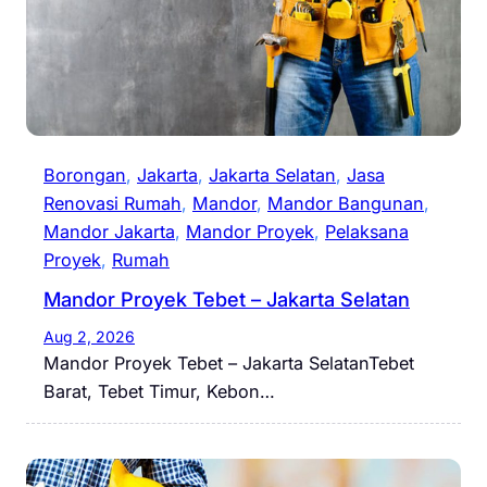
Borongan
, 
Jakarta
, 
Jakarta Selatan
, 
Jasa
Renovasi Rumah
, 
Mandor
, 
Mandor Bangunan
, 
Mandor Jakarta
, 
Mandor Proyek
, 
Pelaksana
Proyek
, 
Rumah
Mandor Proyek Tebet – Jakarta Selatan
Aug 2, 2026
Mandor Proyek Tebet – Jakarta SelatanTebet
Barat, Tebet Timur, Kebon…