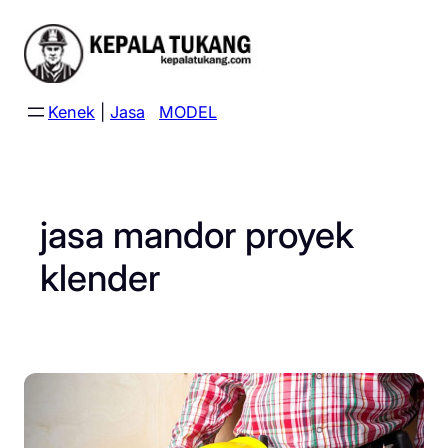
Skip
to
content
Kenek
|
Jasa
MODEL
jasa mandor proyek
klender