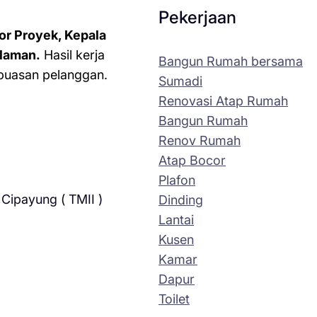
Pekerjaan
or Proyek, Kepala
laman.
Hasil kerja
Bangun Rumah bersama
kepuasan pelanggan.
Sumadi
Renovasi Atap Rumah
Bangun Rumah
Renov Rumah
Atap Bocor
Plafon
Cipayung ( TMII )
Dinding
Lantai
Kusen
Kamar
Dapur
Toilet