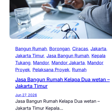
Bangun Rumah
, 
Borongan
, 
Ciracas
, 
Jakarta
, 
Jakarta Timur
, 
Jasa Bangun Rumah
, 
Kepala
Tukang
, 
Mandor
, 
Mandor Jakarta
, 
Mandor
Proyek
, 
Pelaksana Proyek
, 
Rumah
Jasa Bangun Rumah Kelapa Dua wetan –
Jakarta Timur
Jun 27, 2026
Jasa Bangun Rumah Kelapa Dua wetan –
Jakarta Timur Kepala…