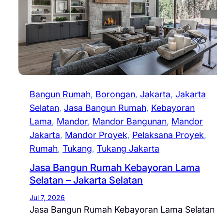
Bangun Rumah
, 
Borongan
, 
Jakarta
, 
Jakarta
Selatan
, 
Jasa Bangun Rumah
, 
Kebayoran
Lama
, 
Mandor
, 
Mandor Bangunan
, 
Mandor
Jakarta
, 
Mandor Proyek
, 
Pelaksana Proyek
, 
Rumah
, 
Tukang
, 
Tukang Jakarta
Jasa Bangun Rumah Kebayoran Lama
Selatan – Jakarta Selatan
Jul 7, 2026
Jasa Bangun Rumah Kebayoran Lama Selatan