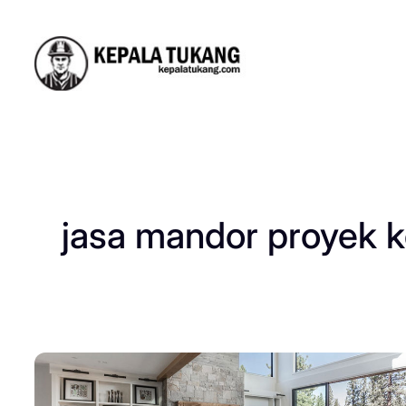
Skip
to
content
jasa mandor proyek k