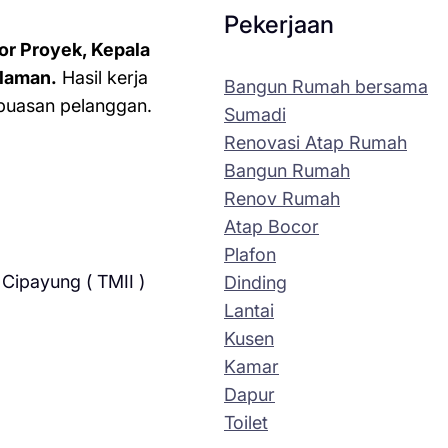
Pekerjaan
or Proyek, Kepala
laman.
Hasil kerja
Bangun Rumah bersama
kepuasan pelanggan.
Sumadi
Renovasi Atap Rumah
Bangun Rumah
Renov Rumah
Atap Bocor
Plafon
Cipayung ( TMII )
Dinding
Lantai
Kusen
Kamar
Dapur
Toilet