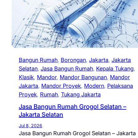
Bangun Rumah
, 
Borongan
, 
Jakarta
, 
Jakarta
Selatan
, 
Jasa Bangun Rumah
, 
Kepala Tukang
, 
Klasik
, 
Mandor
, 
Mandor Bangunan
, 
Mandor
Jakarta
, 
Mandor Proyek
, 
Modern
, 
Pelaksana
Proyek
, 
Rumah
, 
Tukang Jakarta
Jasa Bangun Rumah Grogol Selatan –
Jakarta Selatan
Jul 8, 2026
Jasa Bangun Rumah Grogol Selatan – Jakarta