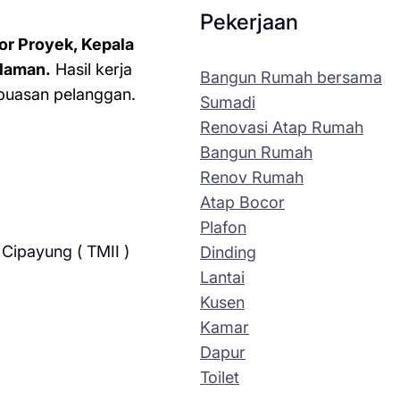
Pekerjaan
or Proyek, Kepala
laman.
Hasil kerja
Bangun Rumah bersama
kepuasan pelanggan.
Sumadi
Renovasi Atap Rumah
Bangun Rumah
Renov Rumah
Atap Bocor
Plafon
Cipayung ( TMII )
Dinding
Lantai
Kusen
Kamar
Dapur
Toilet