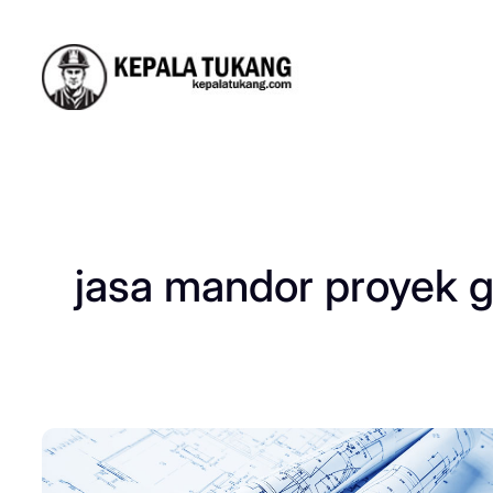
Skip
to
content
jasa mandor proyek g