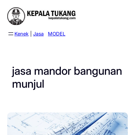
Skip
to
content
Kenek
|
Jasa
MODEL
jasa mandor bangunan
munjul