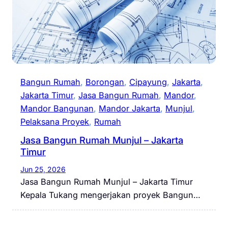
Bangun Rumah
, 
Borongan
, 
Cipayung
, 
Jakarta
, 
Jakarta Timur
, 
Jasa Bangun Rumah
, 
Mandor
, 
Mandor Bangunan
, 
Mandor Jakarta
, 
Munjul
, 
Pelaksana Proyek
, 
Rumah
Jasa Bangun Rumah Munjul – Jakarta
Timur
Jun 25, 2026
Jasa Bangun Rumah Munjul – Jakarta Timur
Kepala Tukang mengerjakan proyek Bangun…