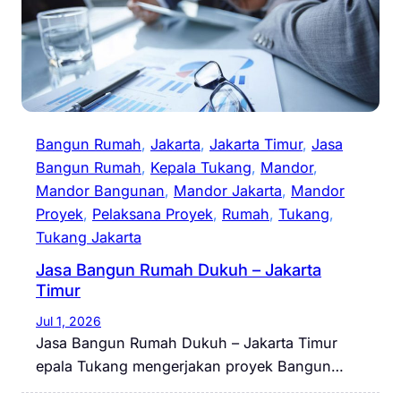
Bangun Rumah
, 
Jakarta
, 
Jakarta Timur
, 
Jasa
Bangun Rumah
, 
Kepala Tukang
, 
Mandor
, 
Mandor Bangunan
, 
Mandor Jakarta
, 
Mandor
Proyek
, 
Pelaksana Proyek
, 
Rumah
, 
Tukang
, 
Tukang Jakarta
Jasa Bangun Rumah Dukuh – Jakarta
Timur
Jul 1, 2026
Jasa Bangun Rumah Dukuh – Jakarta Timur
epala Tukang mengerjakan proyek Bangun…