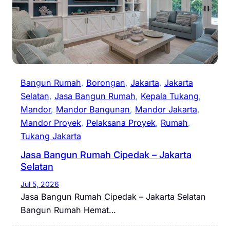
Bangun Rumah
, 
Borongan
, 
Jakarta
, 
Jakarta
Selatan
, 
Jasa Bangun Rumah
, 
Kepala Tukang
, 
Mandor
, 
Mandor Bangunan
, 
Mandor Jakarta
, 
Mandor Proyek
, 
Pelaksana Proyek
, 
Rumah
, 
Tukang Jakarta
Jasa Bangun Rumah Cipedak – Jakarta
Selatan
Jul 5, 2026
Jasa Bangun Rumah Cipedak – Jakarta Selatan
Bangun Rumah Hemat…