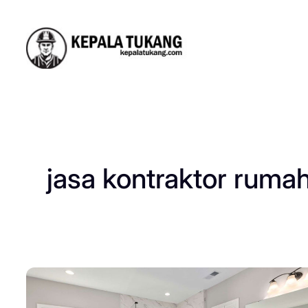
Skip
to
content
jasa kontraktor ruma