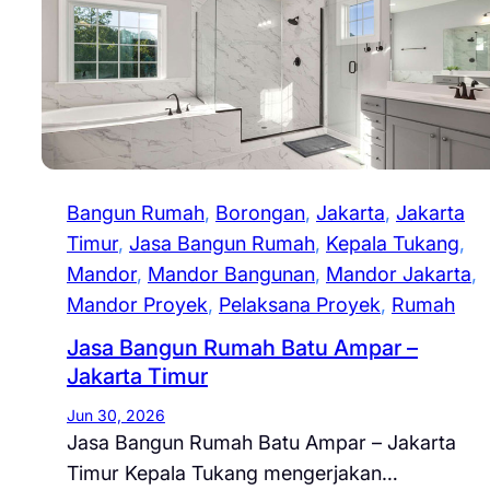
Bangun Rumah
, 
Borongan
, 
Jakarta
, 
Jakarta
Timur
, 
Jasa Bangun Rumah
, 
Kepala Tukang
, 
Mandor
, 
Mandor Bangunan
, 
Mandor Jakarta
, 
Mandor Proyek
, 
Pelaksana Proyek
, 
Rumah
Jasa Bangun Rumah Batu Ampar –
Jakarta Timur
Jun 30, 2026
Jasa Bangun Rumah Batu Ampar – Jakarta
Timur Kepala Tukang mengerjakan…