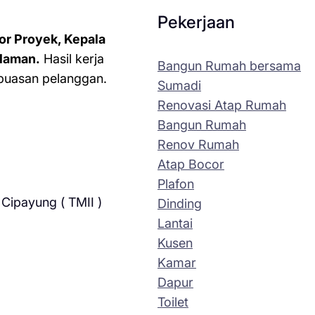
Pekerjaan
or Proyek, Kepala
laman.
Hasil kerja
Bangun Rumah bersama
kepuasan pelanggan.
Sumadi
Renovasi Atap Rumah
Bangun Rumah
Renov Rumah
Atap Bocor
Plafon
Cipayung ( TMII )
Dinding
Lantai
Kusen
Kamar
Dapur
Toilet