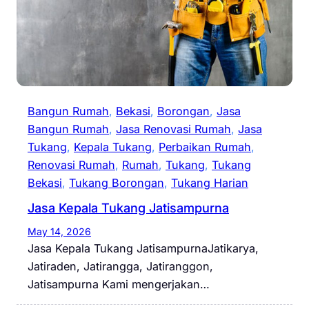
Bangun Rumah
, 
Bekasi
, 
Borongan
, 
Jasa
Bangun Rumah
, 
Jasa Renovasi Rumah
, 
Jasa
Tukang
, 
Kepala Tukang
, 
Perbaikan Rumah
, 
Renovasi Rumah
, 
Rumah
, 
Tukang
, 
Tukang
Bekasi
, 
Tukang Borongan
, 
Tukang Harian
Jasa Kepala Tukang Jatisampurna
May 14, 2026
Jasa Kepala Tukang JatisampurnaJatikarya,
Jatiraden, Jatirangga, Jatiranggon,
Jatisampurna Kami mengerjakan…