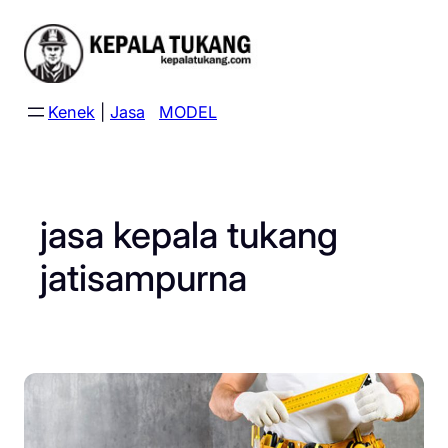
Skip
to
content
Kenek
|
Jasa
MODEL
jasa kepala tukang
jatisampurna