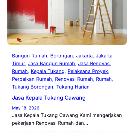
Bangun Rumah
, 
Borongan
, 
Jakarta
, 
Jakarta
Timur
, 
Jasa Bangun Rumah
, 
Jasa Renovasi
Rumah
, 
Kepala Tukang
, 
Pelaksana Proyek
, 
Perbaikan Rumah
, 
Renovasi Rumah
, 
Rumah
, 
Tukang Borongan
, 
Tukang Harian
Jasa Kepala Tukang Cawang
May 18, 2026
Jasa Kepala Tukang Cawang Kami mengerjakan
pekerjaan Renovasi Rumah dan…