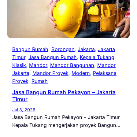
Bangun Rumah
, 
Borongan
, 
Jakarta
, 
Jakarta
Timur
, 
Jasa Bangun Rumah
, 
Kepala Tukang
, 
Klasik
, 
Mandor
, 
Mandor Bangunan
, 
Mandor
Jakarta
, 
Mandor Proyek
, 
Modern
, 
Pelaksana
Proyek
, 
Rumah
Jasa Bangun Rumah Pekayon – Jakarta
Timur
Jul 3, 2026
Jasa Bangun Rumah Pekayon – Jakarta Timur
Kepala Tukang mengerjakan proyek Bangun…