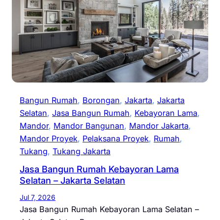
Bangun Rumah
, 
Borongan
, 
Jakarta
, 
Jakarta
Selatan
, 
Jasa Bangun Rumah
, 
Kebayoran Lama
, 
Mandor
, 
Mandor Bangunan
, 
Mandor Jakarta
, 
Mandor Proyek
, 
Pelaksana Proyek
, 
Rumah
, 
Tukang
, 
Tukang Jakarta
Jasa Bangun Rumah Kebayoran Lama
Selatan – Jakarta Selatan
Jul 7, 2026
Jasa Bangun Rumah Kebayoran Lama Selatan –