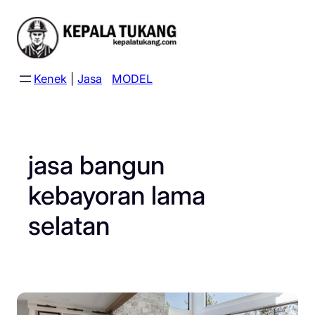
Skip
to
content
Kenek
|
Jasa
MODEL
jasa bangun
kebayoran lama
selatan