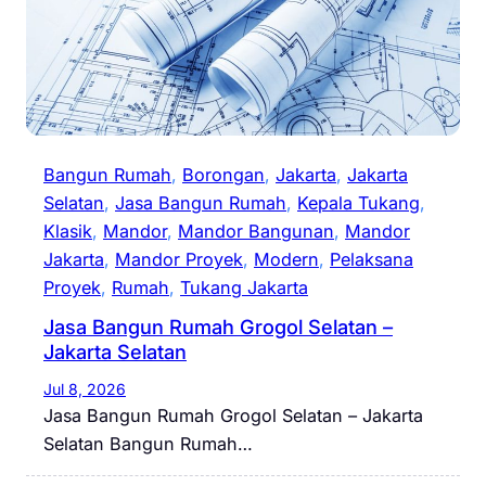
Bangun Rumah
, 
Borongan
, 
Jakarta
, 
Jakarta
Selatan
, 
Jasa Bangun Rumah
, 
Kepala Tukang
, 
Klasik
, 
Mandor
, 
Mandor Bangunan
, 
Mandor
Jakarta
, 
Mandor Proyek
, 
Modern
, 
Pelaksana
Proyek
, 
Rumah
, 
Tukang Jakarta
Jasa Bangun Rumah Grogol Selatan –
Jakarta Selatan
Jul 8, 2026
Jasa Bangun Rumah Grogol Selatan – Jakarta
Selatan Bangun Rumah…