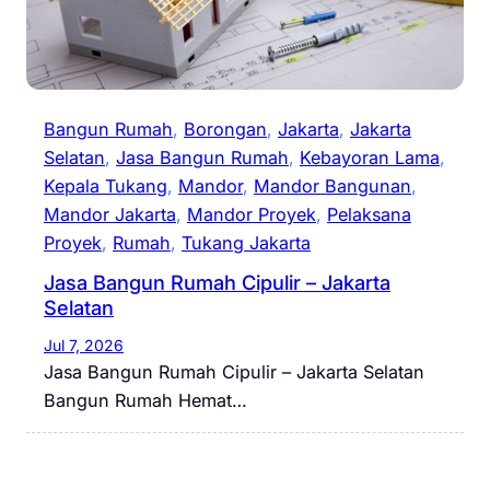
Bangun Rumah
, 
Borongan
, 
Jakarta
, 
Jakarta
Selatan
, 
Jasa Bangun Rumah
, 
Kebayoran Lama
, 
Kepala Tukang
, 
Mandor
, 
Mandor Bangunan
, 
Mandor Jakarta
, 
Mandor Proyek
, 
Pelaksana
Proyek
, 
Rumah
, 
Tukang Jakarta
Jasa Bangun Rumah Cipulir – Jakarta
Selatan
Jul 7, 2026
Jasa Bangun Rumah Cipulir – Jakarta Selatan
Bangun Rumah Hemat…