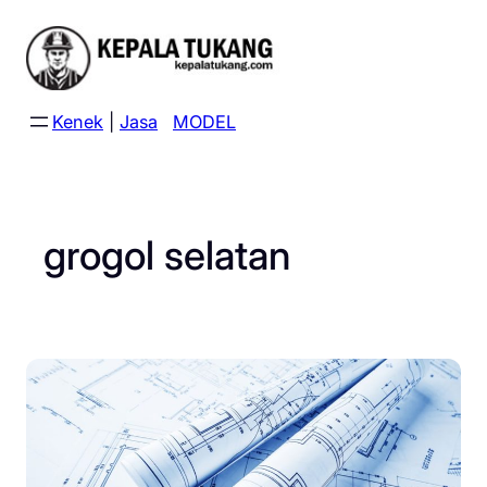
Skip
to
content
Kenek
|
Jasa
MODEL
grogol selatan