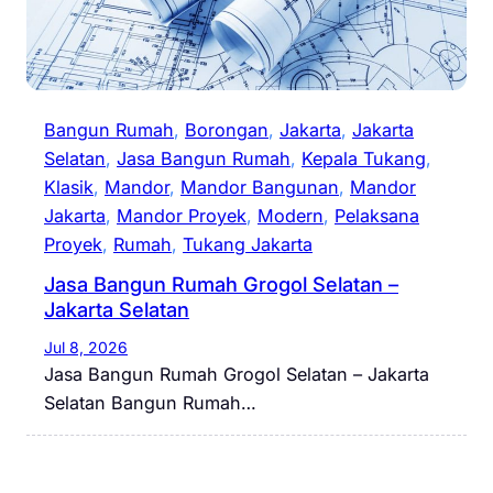
Bangun Rumah
, 
Borongan
, 
Jakarta
, 
Jakarta
Selatan
, 
Jasa Bangun Rumah
, 
Kepala Tukang
, 
Klasik
, 
Mandor
, 
Mandor Bangunan
, 
Mandor
Jakarta
, 
Mandor Proyek
, 
Modern
, 
Pelaksana
Proyek
, 
Rumah
, 
Tukang Jakarta
Jasa Bangun Rumah Grogol Selatan –
Jakarta Selatan
Jul 8, 2026
Jasa Bangun Rumah Grogol Selatan – Jakarta
Selatan Bangun Rumah…