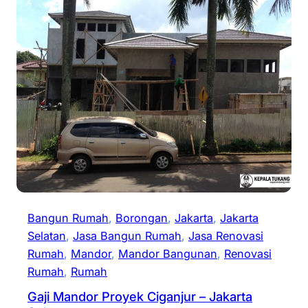
Bangun Rumah
, 
Borongan
, 
Jakarta
, 
Jakarta
Selatan
, 
Jasa Bangun Rumah
, 
Jasa Renovasi
Rumah
, 
Mandor
, 
Mandor Bangunan
, 
Renovasi
Rumah
, 
Rumah
Gaji Mandor Proyek Ciganjur – Jakarta