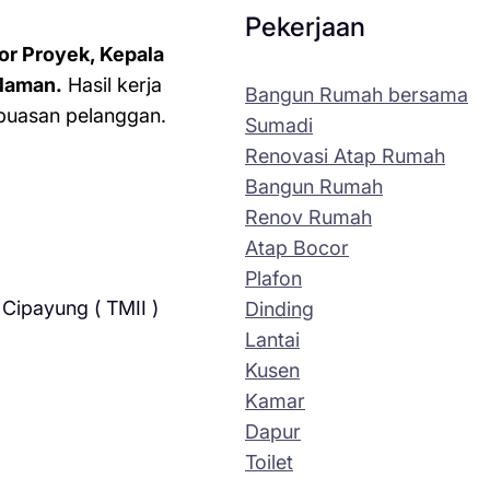
Pekerjaan
or Proyek, Kepala
laman.
Hasil kerja
Bangun Rumah bersama
kepuasan pelanggan.
Sumadi
Renovasi Atap Rumah
Bangun Rumah
Renov Rumah
Atap Bocor
Plafon
Cipayung ( TMII )
Dinding
Lantai
Kusen
Kamar
Dapur
Toilet