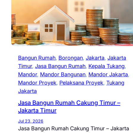
Bangun Rumah
, 
Borongan
, 
Jakarta
, 
Jakarta
Timur
, 
Jasa Bangun Rumah
, 
Kepala Tukang
, 
Mandor
, 
Mandor Bangunan
, 
Mandor Jakarta
, 
Mandor Proyek
, 
Pelaksana Proyek
, 
Tukang
Jakarta
Jasa Bangun Rumah Cakung Timur –
Jakarta Timur
Jul 23, 2026
Jasa Bangun Rumah Cakung Timur – Jakarta