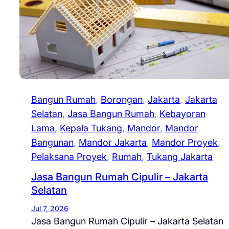
Bangun Rumah
, 
Borongan
, 
Jakarta
, 
Jakarta
Selatan
, 
Jasa Bangun Rumah
, 
Kebayoran
Lama
, 
Kepala Tukang
, 
Mandor
, 
Mandor
Bangunan
, 
Mandor Jakarta
, 
Mandor Proyek
, 
Pelaksana Proyek
, 
Rumah
, 
Tukang Jakarta
Jasa Bangun Rumah Cipulir – Jakarta
Selatan
Jul 7, 2026
Jasa Bangun Rumah Cipulir – Jakarta Selatan