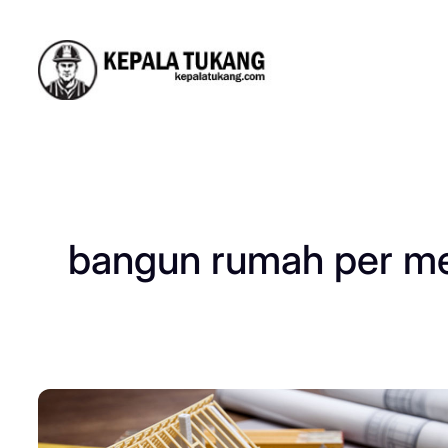
Skip
to
content
bangun rumah per met