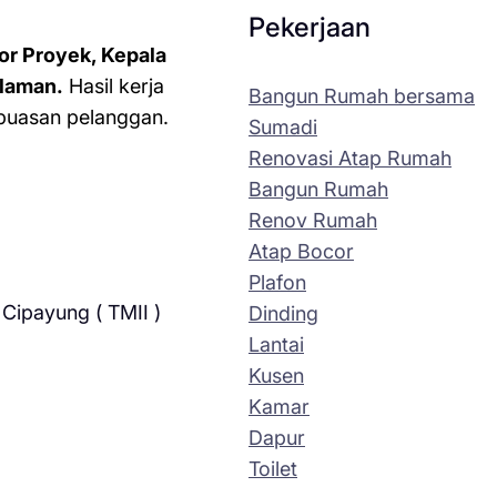
Pekerjaan
or Proyek, Kepala
laman.
Hasil kerja
Bangun Rumah bersama
kepuasan pelanggan.
Sumadi
Renovasi Atap Rumah
Bangun Rumah
Renov Rumah
Atap Bocor
Plafon
Cipayung ( TMII )
Dinding
Lantai
Kusen
Kamar
Dapur
Toilet