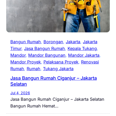
Bangun Rumah
, 
Borongan
, 
Jakarta
, 
Jakarta
Timur
, 
Jasa Bangun Rumah
, 
Kepala Tukang
, 
Mandor
, 
Mandor Bangunan
, 
Mandor Jakarta
, 
Mandor Proyek
, 
Pelaksana Proyek
, 
Renovasi
Rumah
, 
Rumah
, 
Tukang Jakarta
Jasa Bangun Rumah Ciganjur – Jakarta
Selatan
Jul 4, 2026
Jasa Bangun Rumah Ciganjur – Jakarta Selatan
Bangun Rumah Hemat…