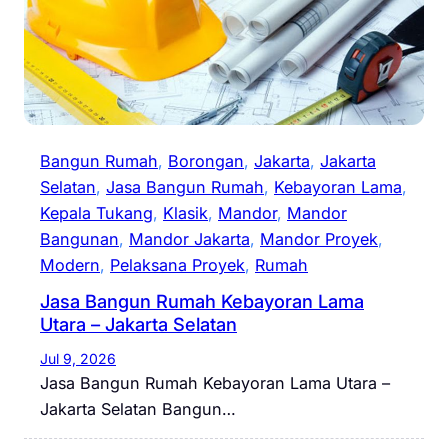
Bangun Rumah
, 
Borongan
, 
Jakarta
, 
Jakarta
Selatan
, 
Jasa Bangun Rumah
, 
Kebayoran Lama
, 
Kepala Tukang
, 
Klasik
, 
Mandor
, 
Mandor
Bangunan
, 
Mandor Jakarta
, 
Mandor Proyek
, 
Modern
, 
Pelaksana Proyek
, 
Rumah
Jasa Bangun Rumah Kebayoran Lama
Utara – Jakarta Selatan
Jul 9, 2026
Jasa Bangun Rumah Kebayoran Lama Utara –
Jakarta Selatan Bangun…