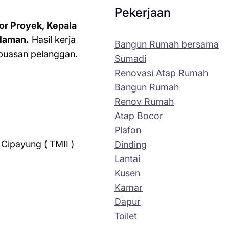
Pekerjaan
or Proyek, Kepala
laman.
Hasil kerja
Bangun Rumah bersama
kepuasan pelanggan.
Sumadi
Renovasi Atap Rumah
Bangun Rumah
Renov Rumah
Atap Bocor
Plafon
Cipayung ( TMII )
Dinding
Lantai
Kusen
Kamar
Dapur
Toilet