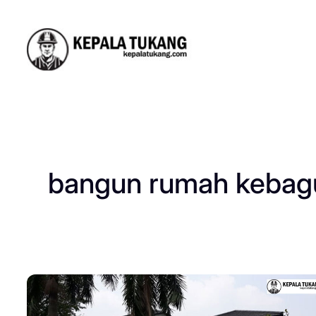
Skip
to
content
bangun rumah kebag