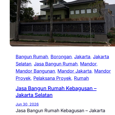
Bangun Rumah
, 
Borongan
, 
Jakarta
, 
Jakarta
Selatan
, 
Jasa Bangun Rumah
, 
Mandor
, 
Mandor Bangunan
, 
Mandor Jakarta
, 
Mandor
Proyek
, 
Pelaksana Proyek
, 
Rumah
Jasa Bangun Rumah Kebagusan –
Jakarta Selatan
Jun 30, 2026
Jasa Bangun Rumah Kebagusan – Jakarta