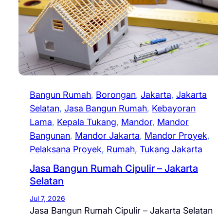
Bangun Rumah
, 
Borongan
, 
Jakarta
, 
Jakarta
Selatan
, 
Jasa Bangun Rumah
, 
Kebayoran
Lama
, 
Kepala Tukang
, 
Mandor
, 
Mandor
Bangunan
, 
Mandor Jakarta
, 
Mandor Proyek
, 
Pelaksana Proyek
, 
Rumah
, 
Tukang Jakarta
Jasa Bangun Rumah Cipulir – Jakarta
Selatan
Jul 7, 2026
Jasa Bangun Rumah Cipulir – Jakarta Selatan