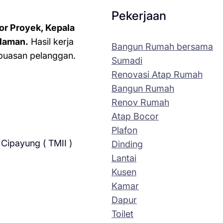
Pekerjaan
or Proyek, Kepala
laman.
Hasil kerja
Bangun Rumah bersama
kepuasan pelanggan.
Sumadi
Renovasi Atap Rumah
Bangun Rumah
Renov Rumah
Atap Bocor
Plafon
Cipayung ( TMII )
Dinding
Lantai
Kusen
Kamar
Dapur
Toilet