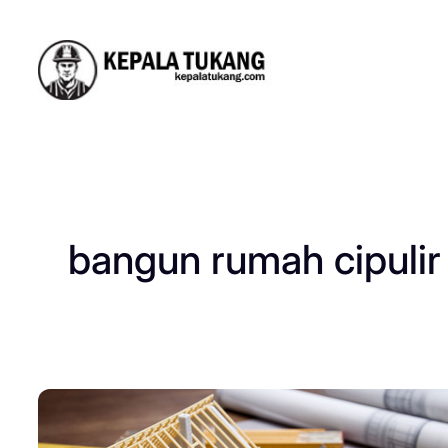
Skip
to
content
bangun rumah cipulir