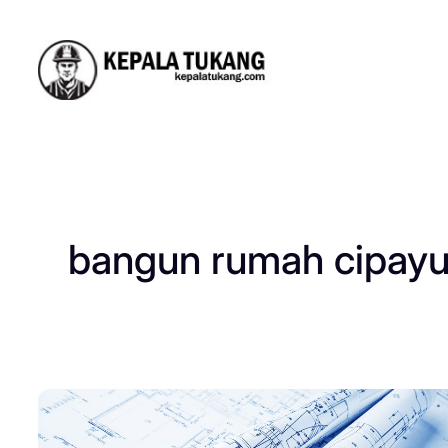
Skip
to
content
bangun rumah cipay