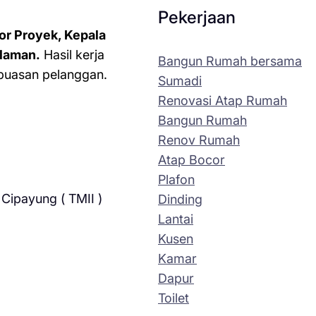
Pekerjaan
or Proyek, Kepala
laman.
Hasil kerja
Bangun Rumah bersama
kepuasan pelanggan.
Sumadi
Renovasi Atap Rumah
Bangun Rumah
Renov Rumah
Atap Bocor
Plafon
Cipayung ( TMII )
Dinding
Lantai
Kusen
Kamar
Dapur
Toilet