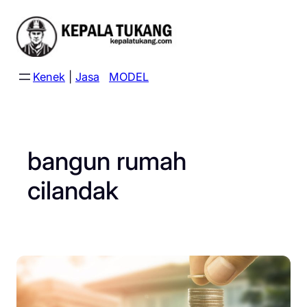
Skip
to
content
Kenek
|
Jasa
MODEL
bangun rumah
cilandak