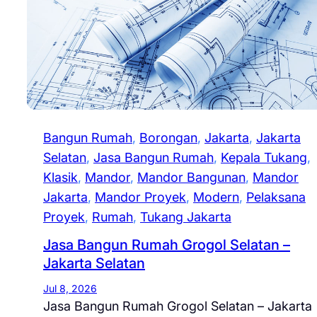
Bangun Rumah
, 
Borongan
, 
Jakarta
, 
Jakarta
Selatan
, 
Jasa Bangun Rumah
, 
Kepala Tukang
, 
Klasik
, 
Mandor
, 
Mandor Bangunan
, 
Mandor
Jakarta
, 
Mandor Proyek
, 
Modern
, 
Pelaksana
Proyek
, 
Rumah
, 
Tukang Jakarta
Jasa Bangun Rumah Grogol Selatan –
Jakarta Selatan
Jul 8, 2026
Jasa Bangun Rumah Grogol Selatan – Jakarta