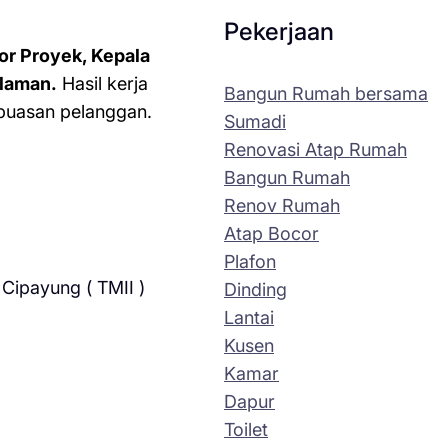
Pekerjaan
or Proyek, Kepala
laman.
Hasil kerja
Bangun Rumah bersama
kepuasan pelanggan.
Sumadi
Renovasi Atap Rumah
Bangun Rumah
Renov Rumah
Atap Bocor
Plafon
Cipayung ( TMII )
Dinding
Lantai
Kusen
Kamar
Dapur
Toilet