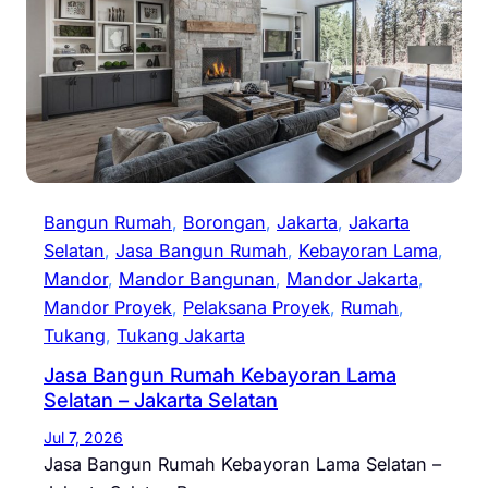
Bangun Rumah
, 
Borongan
, 
Jakarta
, 
Jakarta
Selatan
, 
Jasa Bangun Rumah
, 
Kebayoran Lama
, 
Mandor
, 
Mandor Bangunan
, 
Mandor Jakarta
, 
Mandor Proyek
, 
Pelaksana Proyek
, 
Rumah
, 
Tukang
, 
Tukang Jakarta
Jasa Bangun Rumah Kebayoran Lama
Selatan – Jakarta Selatan
Jul 7, 2026
Jasa Bangun Rumah Kebayoran Lama Selatan –