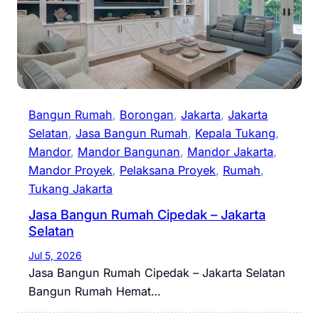
Bangun Rumah
, 
Borongan
, 
Jakarta
, 
Jakarta
Selatan
, 
Jasa Bangun Rumah
, 
Kepala Tukang
, 
Mandor
, 
Mandor Bangunan
, 
Mandor Jakarta
, 
Mandor Proyek
, 
Pelaksana Proyek
, 
Rumah
, 
Tukang Jakarta
Jasa Bangun Rumah Cipedak – Jakarta
Selatan
Jul 5, 2026
Jasa Bangun Rumah Cipedak – Jakarta Selatan
Bangun Rumah Hemat…