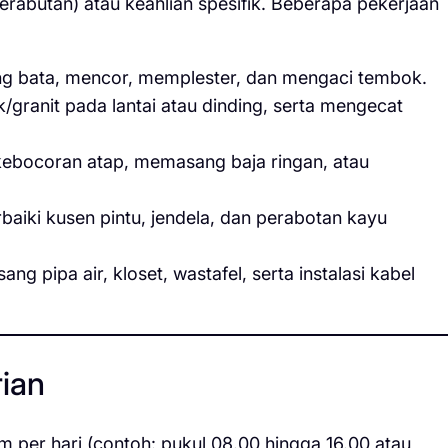
erabutan) atau keahlian spesifik. Beberapa pekerjaan
 bata, mencor, memplester, dan mengaci tembok.
ranit pada lantai atau dinding, serta mengecat
ebocoran atap, memasang baja ringan, atau
ki kusen pintu, jendela, dan perabotan kayu
g pipa air, kloset, wastafel, serta instalasi kabel
rian
 per hari (contoh: pukul 08.00 hingga 16.00 atau