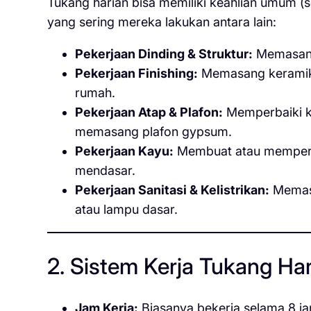
Tukang harian bisa memiliki keahlian umum (s
yang sering mereka lakukan antara lain:
Pekerjaan Dinding & Struktur:
Memasang
Pekerjaan Finishing:
Memasang keramik/g
rumah.
Pekerjaan Atap & Plafon:
Memperbaiki k
memasang plafon gypsum.
Pekerjaan Kayu:
Membuat atau memperbai
mendasar.
Pekerjaan Sanitasi & Kelistrikan:
Memasan
atau lampu dasar.
2. Sistem Kerja Tukang Ha
Jam Kerja:
Biasanya bekerja selama 8 jam