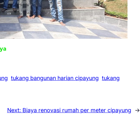
aya
ung
tukang bangunan harian cipayung
tukang
Next:
Biaya renovasi rumah per meter cipayung
→