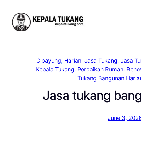
Skip
to
content
Cipayung
, 
Harian
, 
Jasa Tukang
, 
Jasa T
Kepala Tukang
, 
Perbaikan Rumah
, 
Reno
Tukang Bangunan Haria
Jasa tukang bang
June 3, 202