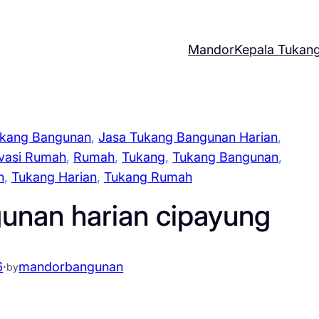
Mandor
Kepala Tukan
ukang Bangunan
, 
Jasa Tukang Bangunan Harian
, 
vasi Rumah
, 
Rumah
, 
Tukang
, 
Tukang Bangunan
, 
n
, 
Tukang Harian
, 
Tukang Rumah
unan harian cipayung
6
·
mandorbangunan
by