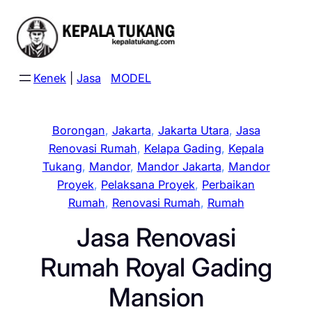
Skip
to
content
Kenek
|
Jasa
MODEL
Borongan
, 
Jakarta
, 
Jakarta Utara
, 
Jasa
Renovasi Rumah
, 
Kelapa Gading
, 
Kepala
Tukang
, 
Mandor
, 
Mandor Jakarta
, 
Mandor
Proyek
, 
Pelaksana Proyek
, 
Perbaikan
Rumah
, 
Renovasi Rumah
, 
Rumah
Jasa Renovasi
Rumah Royal Gading
Mansion