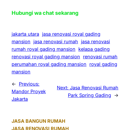
Hubungi wa chat sekarang
jakarta utara
jasa renovasi royal gading
mansion
jasa renovasi rumah
jasa renovasi
rumah royal gading mansion
kelapa gading
renovasi royal gading mansion
renovasi rumah
perumahan royal gading mansion
royal gading
mansion
←
Previous:
Next:
Jasa Renovasi Rumah
Mandor Proyek
Park Spring Gading
→
Jakarta
JASA BANGUN RUMAH
JASA RENOVASI RUMAH