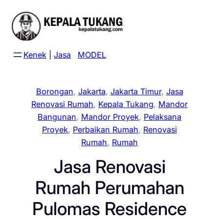
Skip
to
content
Kenek
|
Jasa
MODEL
Borongan
, 
Jakarta
, 
Jakarta Timur
, 
Jasa
Renovasi Rumah
, 
Kepala Tukang
, 
Mandor
Bangunan
, 
Mandor Proyek
, 
Pelaksana
Proyek
, 
Perbaikan Rumah
, 
Renovasi
Rumah
, 
Rumah
Jasa Renovasi
Rumah Perumahan
Pulomas Residence