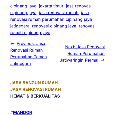
cipinang jaya
jakarta timur
jasa renovasi
cipinang jaya
jasa renovasi rumah
jasa
renovasi rumah perumahan cipinang jaya
jatinegara
renovasi cipinang jaya
renovasi
rumah cipinang jaya
←
Previous:
Jasa
Next:
Jasa Renovasi
Renovasi Rumah
Rumah Perumahan
Perumahan Taman
Jatiwaringin Permai
→
Jatinegara
JASA BANGUN RUMAH
JASA RENOVASI RUMAH
HEMAT &
BERKUALITAS
#
MANDOR