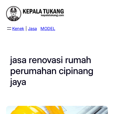
Skip
to
content
Kenek
|
Jasa
MODEL
jasa renovasi rumah
perumahan cipinang
jaya