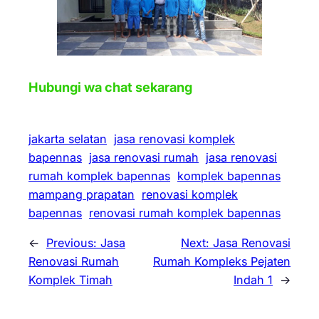
Hubungi wa chat sekarang
jakarta selatan
jasa renovasi komplek
bapennas
jasa renovasi rumah
jasa renovasi
rumah komplek bapennas
komplek bapennas
mampang prapatan
renovasi komplek
bapennas
renovasi rumah komplek bapennas
←
Previous:
Jasa
Next:
Jasa Renovasi
Renovasi Rumah
Rumah Kompleks Pejaten
Komplek Timah
Indah 1
→