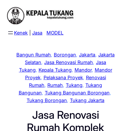
Skip
to
content
Kenek
|
Jasa
MODEL
Bangun Rumah
, 
Borongan
, 
Jakarta
, 
Jakarta
Selatan
, 
Jasa Renovasi Rumah
, 
Jasa
Tukang
, 
Kepala Tukang
, 
Mandor
, 
Mandor
Proyek
, 
Pelaksana Proyek
, 
Renovasi
Rumah
, 
Rumah
, 
Tukang
, 
Tukang
Bangunan
, 
Tukang Bangunan Borongan
, 
Tukang Borongan
, 
Tukang Jakarta
Jasa Renovasi
Rumah Komplek